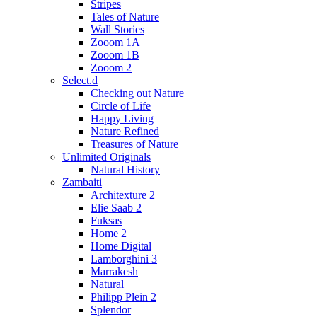
Stripes
Tales of Nature
Wall Stories
Zooom 1A
Zooom 1B
Zooom 2
Select.d
Checking out Nature
Circle of Life
Happy Living
Nature Refined
Treasures of Nature
Unlimited Originals
Natural History
Zambaiti
Architexture 2
Elie Saab 2
Fuksas
Home 2
Home Digital
Lamborghini 3
Marrakesh
Natural
Philipp Plein 2
Splendor