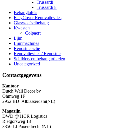
Trussardi
Trussardi 8
Behangtafels
EasyCover Renovatievlies
Glasweefselbehang
Kwasten
Colpaert
Lijm
Lijmmachines
Renostuc actie
Renovatievlies / Renostuc
Schilder- en behangartikelen
Uncategorized
Contactgegevens
Kantoor
Dutch Wall Decor bv
Ohmweg 1F
2952 BD
Alblasserdam(NL)
Magazijn
DWD @ HCR Logistics
Rietgorsweg 13
3356 LJ Papendrecht (NL)