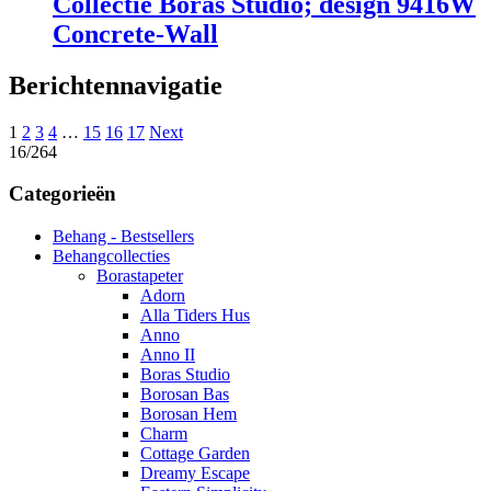
Collectie Boras Studio; design 9416W
Concrete-Wall
Berichtennavigatie
1
2
3
4
…
15
16
17
Next
16/264
Categorieën
Behang - Bestsellers
Behangcollecties
Borastapeter
Adorn
Alla Tiders Hus
Anno
Anno II
Boras Studio
Borosan Bas
Borosan Hem
Charm
Cottage Garden
Dreamy Escape