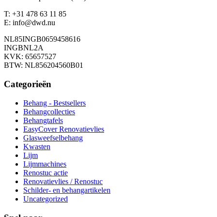
T: +31 478 63 11 85
E: info@dwd.nu
NL85INGB0659458616
INGBNL2A
KVK: 65657527
BTW: NL856204560B01
Categorieën
Behang - Bestsellers
Behangcollecties
Behangtafels
EasyCover Renovatievlies
Glasweefselbehang
Kwasten
Lijm
Lijmmachines
Renostuc actie
Renovatievlies / Renostuc
Schilder- en behangartikelen
Uncategorized