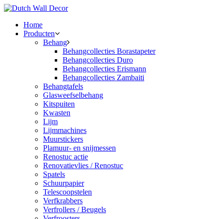
Home
Producten
Behang
Behangcollecties Borastapeter
Behangcollecties Duro
Behangcollecties Erismann
Behangcollecties Zambaiti
Behangtafels
Glasweefselbehang
Kitspuiten
Kwasten
Lijm
Lijmmachines
Muurstickers
Plamuur- en snijmessen
Renostuc actie
Renovatievlies / Renostuc
Spatels
Schuurpapier
Telescoopstelen
Verfkrabbers
Verfrollers / Beugels
Verfroosters