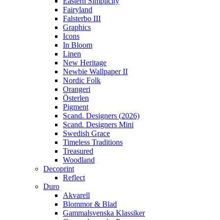
Eastern Simplicity
Fairyland
Falsterbo III
Graphics
Icons
In Bloom
Linen
New Heritage
Newbie Wallpaper II
Nordic Folk
Orangeri
Österlen
Pigment
Scand. Designers (2026)
Scand. Designers Mini
Swedish Grace
Timeless Traditions
Treasured
Woodland
Decoprint
Reflect
Duro
Akvarell
Blommor & Blad
Gammalsvenska Klassiker